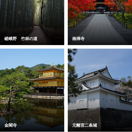
嵯峨野 竹林の道
南禅寺
金閣寺
元離宮二条城