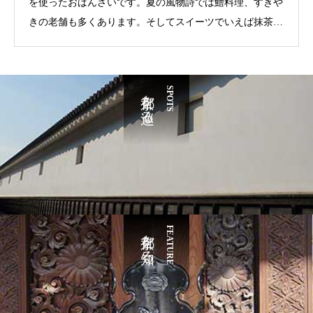
を使ったおばんざいです。夏の風物詩では鱧料理、すきや
きの老舗も多くあります。そしてスイーツでいえば抹茶を
使ったスイーツが有名です。京都市内は大学が多く学生の
街でもあります。そんな学生が多く住む一乗寺・修学院は
関西最強のラーメン激戦区とも言われています。あと観光
京都を巡る
SPOTS
客に大人気なのが、京都の台所『錦市場』ですね。古くは
400年前から市があったそうです。京野菜、川魚、湯葉、
生麩などを使った京料理を味わうことができます。
京都を知る
FEATURE